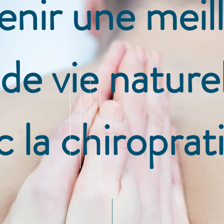
nir une meil
 de vie natur
c la chiroprat