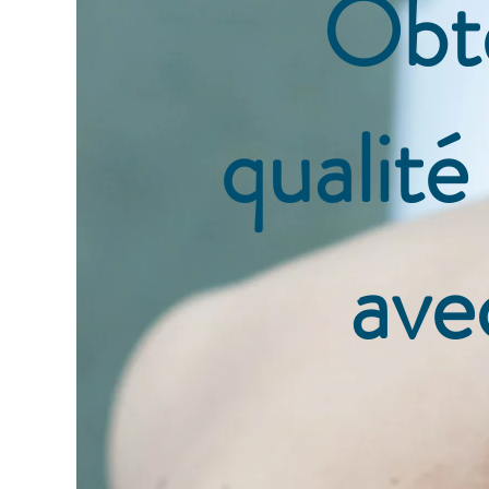
Obte
qualité
ave