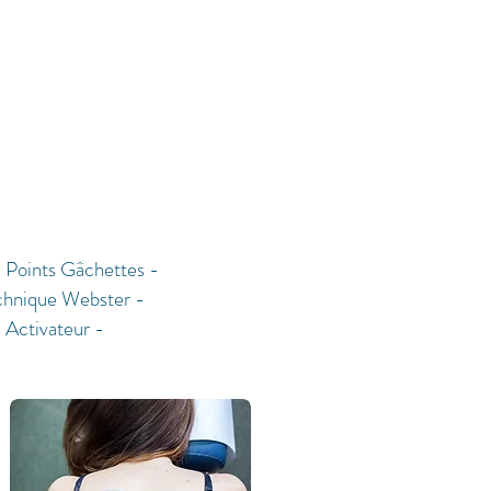
 Points Gâchettes
-
chnique Webster
-
-
Activateur
-