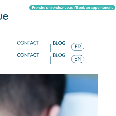
Prendre un rendez-vous /Book an appointment
ue
CONTACT
BLOG
FR
CONTACT
BLOG
EN