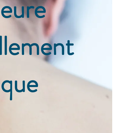
leure
ellement
ique