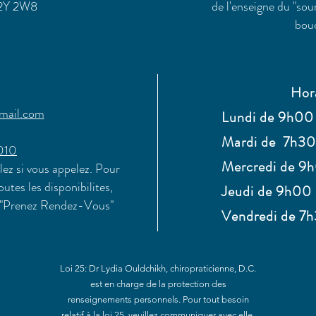
2Y 2W8
de l'enseigne du "sou
bou
Hor
mail.com
Lundi de 9h00
Mardi de 7h3
010
Mercredi de 9
ez si vous appelez. Pour
utes les disponibilites,
Jeudi de 9h00
on "Prenez Rendez-Vous"
Vendredi de 7
Loi 25: Dr Lydia Ouldchikh, chiropraticienne, D.C.
est en charge de la protection des
renseignements personnels. Pour tout besoin
relatif à la loi 25, veuillez communiquer avec elle.