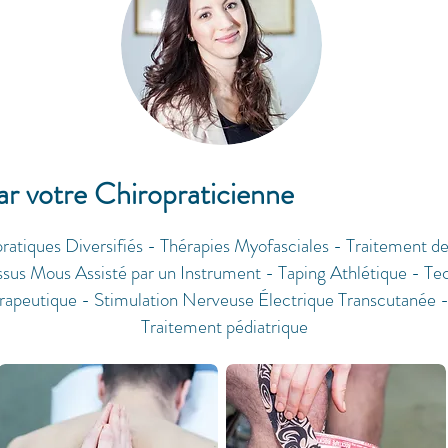
par votre Chiropraticienne
atiques Diversifiés
-
Thérapies Myofasciales
-
Traitement de
ssus Mous Assisté par un Instrument
-
Taping Athlétique
-
Te
rapeutique
-
Stimulation Nerveuse Électrique Transcutanée
Traitement pédiatrique