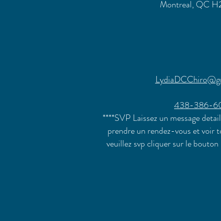
Montreal, QC H
LydiaDCChiro@g
438-386-6
****SVP Laissez un message detaill
pr
endre un rendez-vous et voir to
veuillez svp cliquer sur le bout